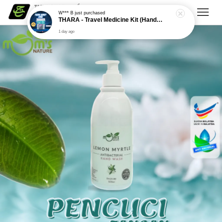
W*** B
just purchased
THARA - Travel Medicine Kit (Handy Care)
1 day ago