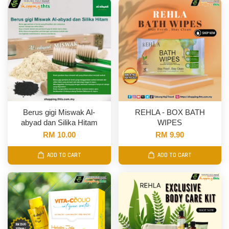
Berus gigi Miswak Al-
REHLA - BOX BATH
abyad dan Silika Hitam
WIPES
RM 10.00
RM 9.90
ADD TO CART
ADD TO CART