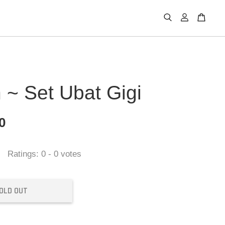
h ~ Set Ubat Gigi
0
Ratings:
0
-
0
votes
OLD OUT