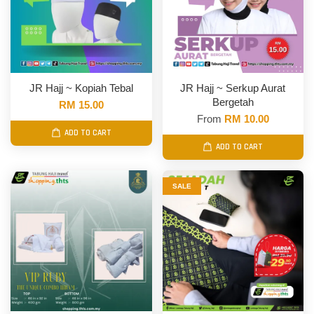
JR Hajj ~ Kopiah Tebal
JR Hajj ~ Serkup Aurat
Bergetah
RM 15.00
From
RM 10.00
ADD TO CART
ADD TO CART
SALE