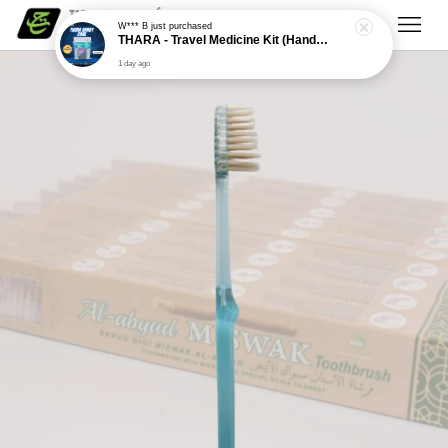
W*** B
just purchased
THARA - Travel Medicine Kit (Handy Care)
1 day ago