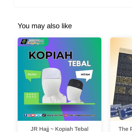
You may also like
JR Hajj ~ Kopiah Tebal
The 