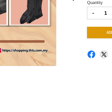
Quantity
-
AD