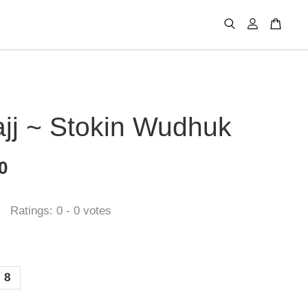
jj ~ Stokin Wudhuk
0
Ratings:
0
-
0
votes
8