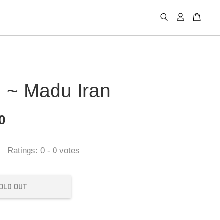
h ~ Madu Iran
0
Ratings:
0
-
0
votes
OLD OUT