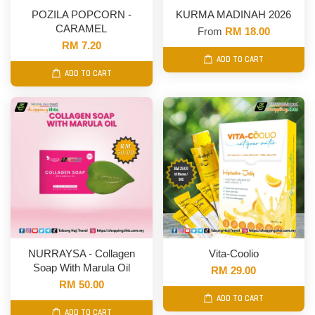
POZILA POPCORN -
KURMA MADINAH 2026
CARAMEL
From
RM 18.00
RM 7.20
ADD TO CART
ADD TO CART
NURRAYSA - Collagen
Vita-Coolio
Soap With Marula Oil
RM 29.00
RM 50.00
ADD TO CART
ADD TO CART