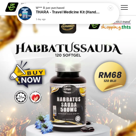
W*** B
just purchased
THARA - Travel Medicine Kit (Handy Care)
1 day ago